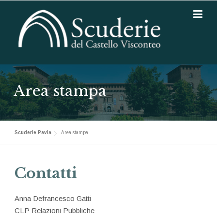
Skip to content
Area stampa
Scuderie Pavia
Area stampa
Contatti
Anna Defrancesco Gatti
CLP Relazioni Pubbliche