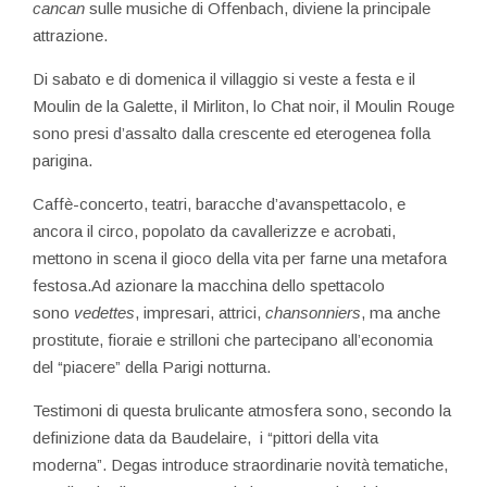
cancan
sulle musiche di Offenbach, diviene la principale
attrazione.
Di sabato e di domenica il villaggio si veste a festa e il
Moulin de la Galette, il Mirliton, lo Chat noir, il Moulin Rouge
sono presi d’assalto dalla crescente ed eterogenea folla
parigina.
Caffè-concerto, teatri, baracche d’avanspettacolo, e
ancora il circo, popolato da cavallerizze e acrobati,
mettono in scena il gioco della vita per farne una metafora
festosa.Ad azionare la macchina dello spettacolo
sono
vedettes
, impresari, attrici,
chansonniers
, ma anche
prostitute, fioraie e strilloni che partecipano all’economia
del “piacere” della Parigi notturna.
Testimoni di questa brulicante atmosfera sono, secondo la
definizione data da Baudelaire, i “pittori della vita
moderna”. Degas introduce straordinarie novità tematiche,