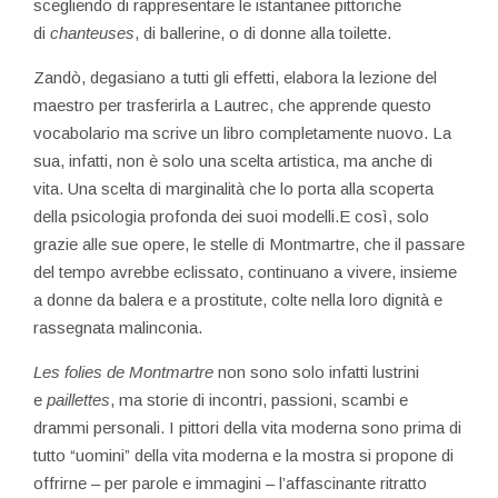
scegliendo di rappresentare le istantanee pittoriche
di
chanteuses
, di ballerine, o di donne alla toilette.
Zandò, degasiano a tutti gli effetti, elabora la lezione del
maestro per trasferirla a Lautrec, che apprende questo
vocabolario ma scrive un libro completamente nuovo. La
sua, infatti, non è solo una scelta artistica, ma anche di
vita. Una scelta di marginalità che lo porta alla scoperta
della psicologia profonda dei suoi modelli.E così, solo
grazie alle sue opere, le stelle di Montmartre, che il passare
del tempo avrebbe eclissato, continuano a vivere, insieme
a donne da balera e a prostitute, colte nella loro dignità e
rassegnata malinconia.
Les folies de Montmartre
non sono solo infatti lustrini
e
paillettes
, ma storie di incontri, passioni, scambi e
drammi personali. I pittori della vita moderna sono prima di
tutto “uomini” della vita moderna e la mostra si propone di
offrirne – per parole e immagini – l’affascinante ritratto