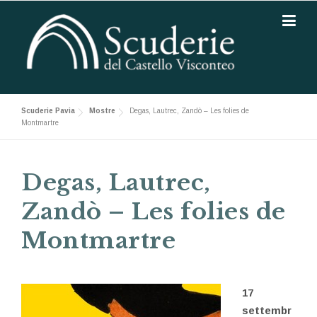
Skip to content
Scuderie Pavia
Mostre
Degas, Lautrec, Zandò – Les folies de
Montmartre
Degas, Lautrec,
Zandò – Les folies de
Montmartre
17
settembr