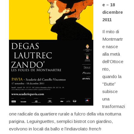
e – 18
dicembre
2011
Il mito di
Montmartr
e nasce
alla metà
dell’Ottoce
nto,
quando la
“Butte”
subisce
una
trasformazi
one radicale da quartiere rurale a fulcro della vita notturna
parigina. Le
guinguettes
, semplici bistrot con giardino,
evolvono in locali da ballo e l’indiavolato
french