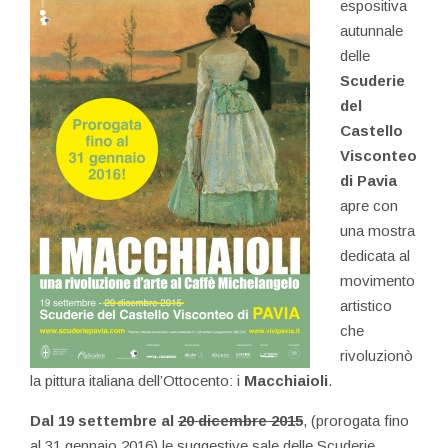
espositiva
autunnale
delle
Scuderie
del
Castello
Visconteo
di Pavia
apre con
una mostra
dedicata al
movimento
artistico
che
rivoluzionò
la pittura italiana dell’Ottocento: i
Macchiaioli
.
Dal 19 settembre al
20 dicembre 2015
, (prorogata fino
al 31 gennaio 2016) le suggestive sale delle Scuderie