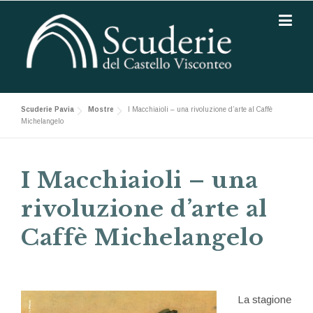
Skip to content
Scuderie Pavia
Mostre
I Macchiaioli – una rivoluzione d’arte al Caffè
Michelangelo
I Macchiaioli – una
rivoluzione d’arte al
Caffè Michelangelo
La stagione