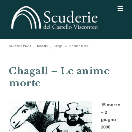
Skip to content
Scuderie Pavia
Mostre
Chagall – Le anime morte
Chagall – Le anime
morte
15 marzo
– 2
giugno
2008